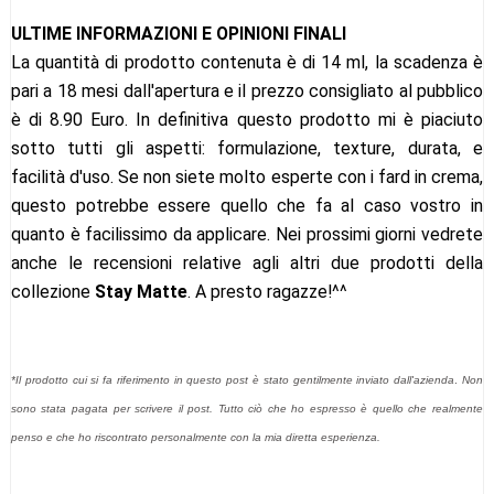
ULTIME INFORMAZIONI E OPINIONI FINALI
La quantità di prodotto contenuta è di 14 ml, la scadenza è
pari a 18 mesi dall'apertura e il prezzo consigliato al pubblico
è di 8.90 Euro. In definitiva questo prodotto mi è piaciuto
sotto tutti gli aspetti: formulazione, texture, durata, e
facilità d'uso. Se non siete molto esperte con i fard in crema,
questo potrebbe essere quello che fa al caso vostro in
quanto è facilissimo da applicare. Nei prossimi giorni vedrete
anche le recensioni relative agli altri due prodotti della
collezione
Stay Matte
. A presto ragazze!^^
*Il prodotto cui si fa riferimento in questo post è stato gentilmente inviato dal
l'azienda
.
Non
sono stata pagata per scrivere il post. Tutto ciò che ho espresso è quello che realmente
penso e che ho riscontrato personalmente con la mia diretta esperienza.