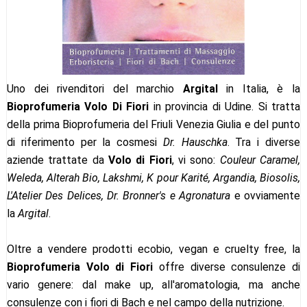
Uno dei rivenditori del marchio
Argital
in Italia, è la
Bioprofumeria Volo Di Fiori
in provincia di Udine. Si tratta
della prima Bioprofumeria del Friuli Venezia Giulia e del punto
di riferimento per la cosmesi
Dr. Hauschka
. Tra i diverse
aziende trattate da
Volo di Fiori
, vi sono:
Couleur Caramel,
Weleda, Alterah Bio, Lakshmi, K pour Karité, Argandia, Biosolis,
L'Atelier Des Delices, Dr. Bronner's e Agronatura
e ovviamente
la
Argital
.
Oltre a vendere prodotti ecobio, vegan e cruelty free, la
Bioprofumeria Volo di Fiori
offre diverse consulenze di
vario genere: dal make up, all'aromatologia, ma anche
consulenze con i fiori di Bach e nel campo della nutrizione.