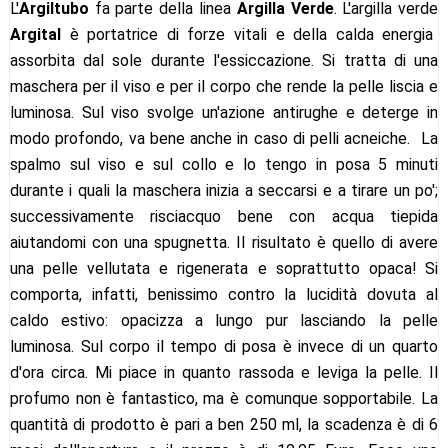
L'
Argiltubo
fa parte della linea
Argilla Verde
. L'argilla verde
Argital
è portatrice di forze vitali e della calda energia
assorbita dal sole durante l'essiccazione. Si tratta di una
maschera per il viso e per il corpo che rende la pelle liscia e
luminosa. Sul viso svolge un'azione antirughe e deterge in
modo profondo, va bene anche in caso di pelli acneiche. La
spalmo sul viso e sul collo e lo tengo in posa 5 minuti
durante i quali la maschera inizia a seccarsi e a tirare un po';
successivamente risciacquo bene con acqua tiepida
aiutandomi con una spugnetta. Il risultato è quello di avere
una pelle vellutata e rigenerata e soprattutto opaca! Si
comporta, infatti, benissimo contro la lucidità dovuta al
caldo estivo: opacizza a lungo pur lasciando la pelle
luminosa. Sul corpo il tempo di posa è invece di un quarto
d'ora circa. Mi piace in quanto rassoda e leviga la pelle. Il
profumo non è fantastico, ma è comunque sopportabile. La
quantità di prodotto è pari a ben 250 ml, la scadenza è di 6