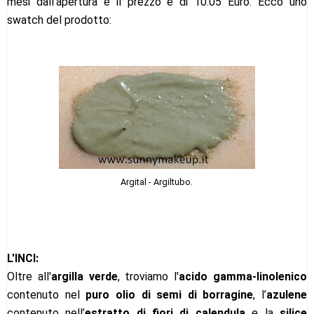
mesi dall'apertura e il prezzo è di 10.05 Euro. Ecco uno
swatch del prodotto:
Argital - Argiltubo.
L'INCI:
Oltre all'
argilla verde
, troviamo l'
acido gamma-linolenico
contenuto nel
puro olio di semi di borragine
, l’
azulene
contenuto nell’
estratto di fiori di calendula
e la
silice