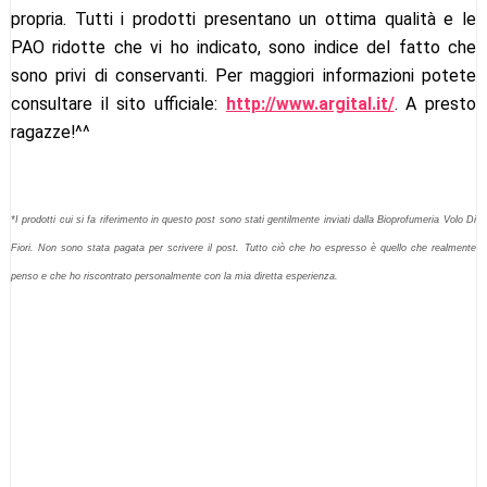
propria. Tutti i prodotti presentano un ottima qualità e le
PAO ridotte che vi ho indicato, sono indice del fatto che
sono privi di conservanti. Per maggiori informazioni potete
consultare il sito ufficiale:
http://www.argital.it/
. A presto
ragazze!^^
*I prodotti cui si fa riferimento in questo post sono stati gentilmente inviati dalla Bioprofumeria Volo Di
Fiori. Non sono stata pagata per scrivere il post. Tutto ciò che ho espresso è quello che realmente
penso e che ho riscontrato personalmente con la mia diretta esperienza.