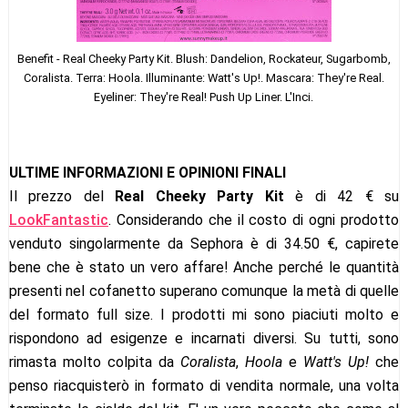
Benefit - Real Cheeky Party Kit. Blush: Dandelion, Rockateur, Sugarbomb,
Coralista. Terra: Hoola. Illuminante: Watt's Up!. Mascara: They're Real.
Eyeliner: They're Real! Push Up Liner. L'Inci.
ULTIME INFORMAZIONI E OPINIONI FINALI
Il prezzo del
Real Cheeky Party Kit
è di 42 € su
LookFantastic
. Considerando che il costo di ogni prodotto
venduto singolarmente da Sephora è di 34.50 €, capirete
bene che è stato un vero affare! Anche perché le quantità
presenti nel cofanetto superano comunque la metà di quelle
del formato full size. I prodotti mi sono piaciuti molto e
rispondono ad esigenze e incarnati diversi. Su tutti, sono
rimasta molto colpita da
Coralista
,
Hoola
e
Watt's Up!
che
penso riacquisterò in formato di vendita normale, una volta