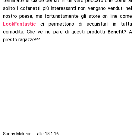
terminate le cialde del kit. E' un vero peccato che come al
solito i cofanetti più interessanti non vengano venduti nel
nostro paese, ma fortunatamente gli store on line come
LookFantastic
ci permettono di acquistarli in tutta
comodità. Che ve ne pare di questi prodotti
Benefit
? A
presto ragazze!^^
Sunny Makeup
alle
18.1.16