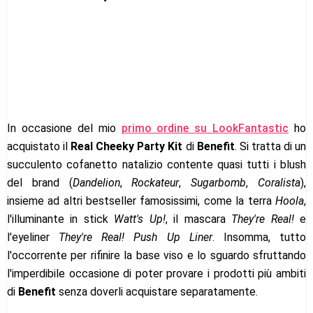
In occasione del mio
primo ordine su LookFantastic
ho
acquistato il
Real Cheeky Party Kit
di
Benefit
. Si tratta di un
succulento cofanetto natalizio contente quasi tutti i blush
del brand (
Dandelion
,
Rockateur
,
Sugarbomb
,
Coralista
),
insieme ad altri bestseller famosissimi, come la terra
Hoola
,
l'illuminante in stick
Watt's Up!
, il mascara
They're Real!
e
l'eyeliner
They're Real! Push Up Liner
. Insomma, tutto
l'occorrente per rifinire la base viso e lo sguardo sfruttando
l'imperdibile occasione di poter provare i prodotti più ambiti
di
Benefit
senza doverli acquistare separatamente.