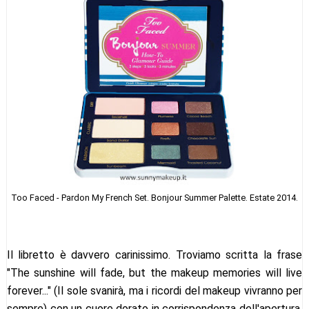
Too Faced - Pardon My French Set. Bonjour Summer Palette. Estate 2014.
Il libretto è davvero carinissimo. Troviamo scritta la frase
"The sunshine will fade, but the makeup memories will live
forever..." (Il sole svanirà, ma i ricordi del makeup vivranno per
sempre) con un cuore dorato in corrispondenza dell'apertura.