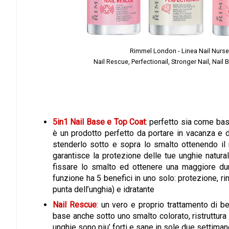
Rimmel London - Linea Nail Nurse. D
Nail Rescue, Perfectionail, Stronger Nail, Nai
5in1 Nail Base e Top Coat
: perfetto sia come ba
è un prodotto perfetto da portare in vacanza e 
stenderlo sotto e sopra lo smalto ottenendo il 
garantisce la protezione delle tue unghie natura
fissare lo smalto ed ottenere una maggiore dur
funzione ha 5 benefici in uno solo: protezione, ri
punta dell’unghia) e idratante
Nail Rescue
: un vero e proprio trattamento di b
base anche sotto uno smalto colorato, ristruttura
unghie sono piu’ forti e sane in sole due settima