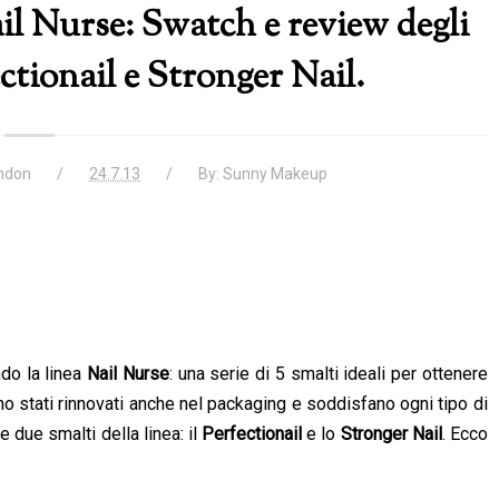
l Nurse: Swatch e review degli
ectionail e Stronger Nail.
ndon
24.7.13
By:
Sunny Makeup
ndo la linea
Nail Nurse
: una serie di 5 smalti ideali per ottenere
o stati rinnovati anche nel packaging e soddisfano ogni tipo di
due smalti della linea: il
Perfectionail
e lo
Stronger Nail
. Ecco