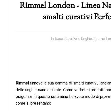
Rimmel London - Linea Nai
smalti curativi Perf
In:
base
,
Cura Delle Unghie
,
Rimmel Lo
Rimmel
rinnova la sua gamma di smalti curativi, lancia
delle unghie sane e curate. Come vedrete i prodotti son
esigenza. In queste settimane ho avuto modo di provare 
come si presentano: