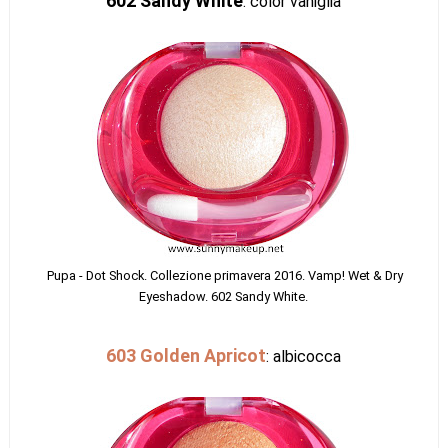
602 Sandy White
: color vaniglia
Pupa - Dot Shock. Collezi
one primavera 2016. Vamp! Wet & Dry
Eyeshadow. 602 Sandy White.
603 Golden Apricot
: albicocca