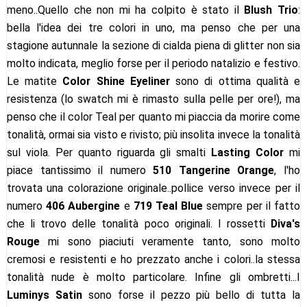
meno..Quello che non mi ha colpito è stato il
Blush Trio
:
bella l'idea dei tre colori in uno, ma penso che per una
stagione autunnale la sezione di cialda piena di glitter non sia
molto indicata, meglio forse per il periodo natalizio e festivo.
Le matite
Color Shine Eyeliner
sono di ottima qualità e
resistenza (lo swatch mi è rimasto sulla pelle per ore!), ma
penso che il color Teal per quanto mi piaccia da morire come
tonalità, ormai sia visto e rivisto; più insolita invece la tonalità
sul viola. Per quanto riguarda gli smalti
Lasting Color
mi
piace tantissimo il numero
510 Tangerine Orange
, l'ho
trovata una colorazione originale..pollice verso invece per il
numero
406 Aubergine
e
719 Teal Blue
sempre per il fatto
che li trovo delle tonalità poco originali. I rossetti
Diva's
Rouge
mi sono piaciuti veramente tanto, sono molto
cremosi e resistenti e ho prezzato anche i colori..la stessa
tonalità nude è molto particolare. Infine gli ombretti...I
Luminys Satin
sono forse il pezzo più bello di tutta la