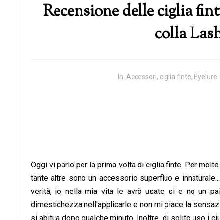
Recensione delle ciglia fin
colla Lash
In:
Accessori
,
ciglia finte
,
Eyelure
Oggi vi parlo per la prima volta di ciglia finte. Per mol
tante altre sono un accessorio superfluo e innaturale
verità, io nella mia vita le avrò usate si e no un p
dimestichezza nell'applicarle e non mi piace la sensazi
si abitua dopo qualche minuto. Inoltre, di solito uso i ci