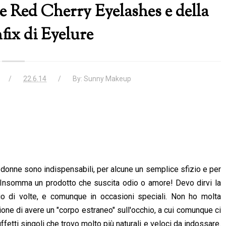
te Red Cherry Eyelashes e della
fix di Eyelure
22.6.14
By:
Sunny Makeup
te donne sono indispensabili, per alcune un semplice sfizio e per
...Insomma un prodotto che suscita odio o amore! Devo dirvi la
aio di volte, e comunque in occasioni speciali. Non ho molta
one di avere un "corpo estraneo" sull'occhio, a cui comunque ci
uffetti singoli che trovo molto più naturali e veloci da indossare.