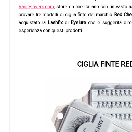
Vanitylovers.com
, store on line italiano con un vasto 
provare tre modelli di ciglia finte del marchio
Red Che
acquistato la
Lashfix
di
Eyelure
che è suggerita dire
esperienza con questi prodotti.
CIGLIA FINTE R