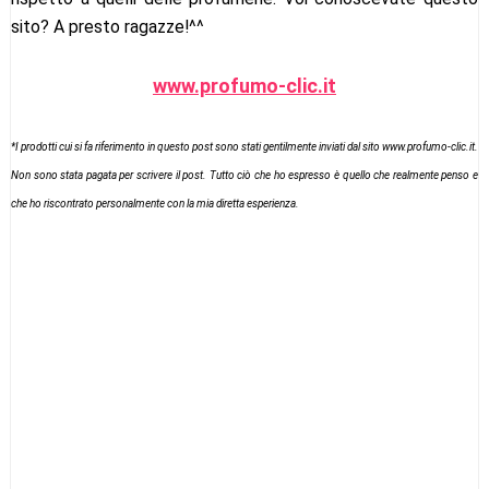
sito? A presto ragazze!^^
www.profumo-clic.it
*I prodotti cui si fa riferimento in questo post sono stati gentilmente inviati dal sito
www.profumo-clic.it
.
Non sono stata pagata per scrivere il post. Tutto ciò che ho espresso è quello che realmente penso e
che ho riscontrato personalmente con la mia diretta esperienza.