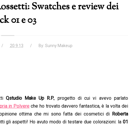
ssetti: Swatches e review dei
ick 01 e 03
20.9.13
By:
Sunny Makeup
tti
Qstudio Make Up R.P.
, progetto di cui vi avevo parlato
pria in Polvere
che ho trovato davvero fantastica, è la volta dei
'opinione ottima che mi sono fatta dei cosmetici di
Roberta
ti gli aspetti! Ho avuto modo di testare due colorazioni: la
01