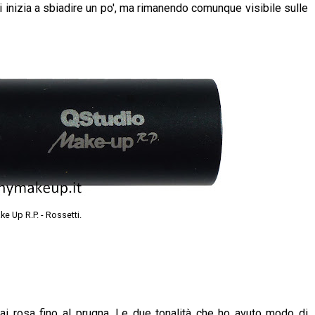
i inizia a sbiadire un po', ma rimanendo comunque visibile sulle
e Up R.P. - Rossetti.
, ai rosa fino al prugna. Le due tonalità che ho avuto modo di