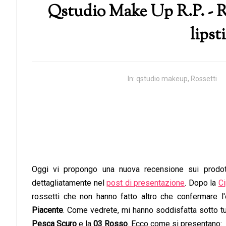
Qstudio Make Up R.P. - Ro
lipst
In:
qstudio makeup
,
Rossetti
Oggi vi propongo una nuova recensione sui prodo
dettagliatamente nel
post di presentazione
. Dopo la
Ci
rossetti che non hanno fatto altro che confermare l
Piacente
. Come vedrete, mi hanno soddisfatta sotto tut
Pesca Scuro
e la
03 Rosso
. Ecco come si presentano: