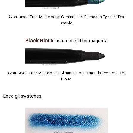
Avon - Avon True. Matite occhi Glimmerstick Diamonds Eyeliner. Teal
Sparkle.
Black Bioux
: nero con glitter magenta
Avon - Avon True. Matite occhi Glimmerstick Diamonds Eyeliner. Black
Bioux.
Ecco gli swatches: