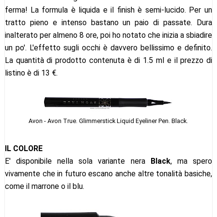
ferma! La formula è liquida e il finish è semi-lucido. Per un
tratto pieno e intenso bastano un paio di passate. Dura
inalterato per almeno 8 ore, poi ho notato che inizia a sbiadire
un po'. L'effetto sugli occhi è davvero bellissimo e definito.
La quantità di prodotto contenuta è di 1.5 ml e il prezzo di
listino è di 13 €.
Avon - Avon True. Glimmerstick Liquid Eyeliner Pen. Black.
IL COLORE
E' disponibile nella sola variante nera
Black
, ma spero
vivamente che in futuro escano anche altre tonalità basiche,
come il marrone o il blu.