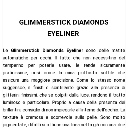
GLIMMERSTICK DIAMONDS
EYELINER
Le
Glimmerstick Diamonds Eyeliner
sono delle matite
automatiche per occhi. Il fatto che non necessitino del
temperino per poterle usare, le rende sicuramente
praticissime, così come la mina piuttosto sottile che
assicura una maggiore precisione. Come lo stesso nome
suggerisce, il finish è scintillante grazie alla presenza di
glitterini finissimi, che se colpiti dalla luce, rendono il tratto
luminoso e particolare. Proprio a causa della presenza dei
brillantini, consiglio di non impiegarle all'interno dell'occhio. La
texture è cremosa e scorrevole sulla pelle. Sono molto
pigmentate, difatti si ottiene una linea netta già con una, due