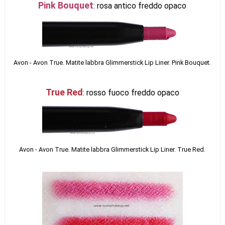
Pink Bouquet
: rosa antico freddo opaco
Avon - Avon True. Matite labbra Glimmerstick Lip Liner. Pink Bouquet.
True Red
: rosso fuoco freddo opaco
Avon - Avon True. Matite labbra Glimmerstick Lip Liner. True Red.