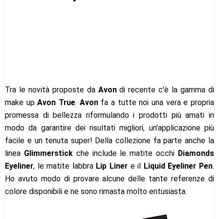
Tra le novità proposte da
Avon
di recente c'è la gamma di
make up
Avon True
.
Avon
fa a tutte noi una vera e propria
promessa di bellezza riformulando i prodotti più amati in
modo da garantire dei risultati migliori, un'applicazione più
facile e un tenuta super! Della collezione fa parte anche la
linea
Glimmerstick
che include le matite occhi
Diamonds
Eyeliner
, le matite labbra
Lip Liner
e il
Liquid Eyeliner Pen
.
Ho avuto modo di provare alcune delle tante referenze di
colore disponibili e ne sono rimasta molto entusiasta.