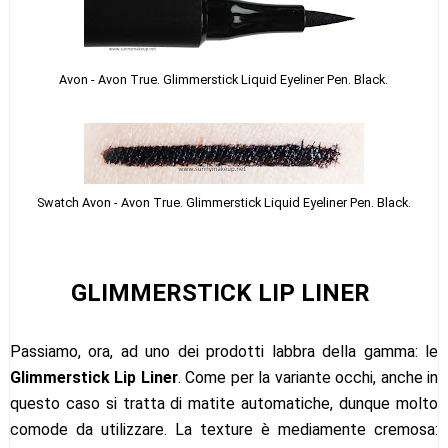
Avon - Avon True. Glimmerstick Liquid Eyeliner Pen. Black.
Swatch Avon - Avon True. Glimmerstick Liquid Eyeliner Pen. Black.
GLIMMERSTICK LIP LINER
Passiamo, ora, ad uno dei prodotti labbra della gamma: le
Glimmerstick Lip Liner
. Come per la variante occhi, anche in
questo caso si tratta di matite automatiche, dunque molto
comode da utilizzare. La texture è mediamente cremosa: