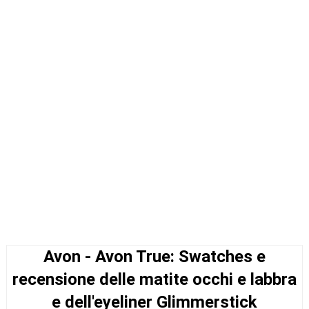
Avon - Avon True: Swatches e
recensione delle matite occhi e labbra
e dell'eyeliner Glimmerstick